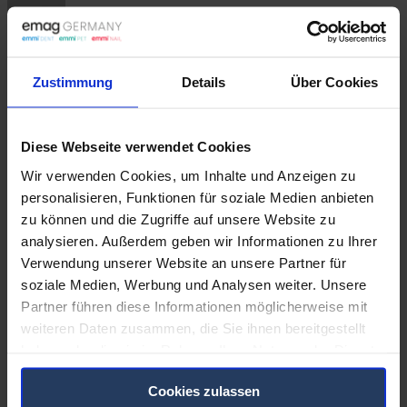
Zustimmung
Details
Über Cookies
chris
Diese Webseite verwendet Cookies
Wir verwenden Cookies, um Inhalte und Anzeigen zu
personalisieren, Funktionen für soziale Medien anbieten
zu können und die Zugriffe auf unsere Website zu
emmi EMAG AG
analysieren. Außerdem geben wir Informationen zu Ihrer
Gerauer Straße 34
D-64546 Mörfelden-Walldorf
Verwendung unserer Website an unsere Partner für
Fon +49 (0) 6105 406 700
soziale Medien, Werbung und Analysen weiter. Unsere
Fax +49 (0) 6105 406 750
Partner führen diese Informationen möglicherweise mit
weiteren Daten zusammen, die Sie ihnen bereitgestellt
haben oder die sie im Rahmen Ihrer Nutzung der Dienste
gesammelt haben. Sie geben Einwilligung zu unseren
Cookies zulassen
Cookies, wenn Sie unsere Webseite weiterhin nutzen.